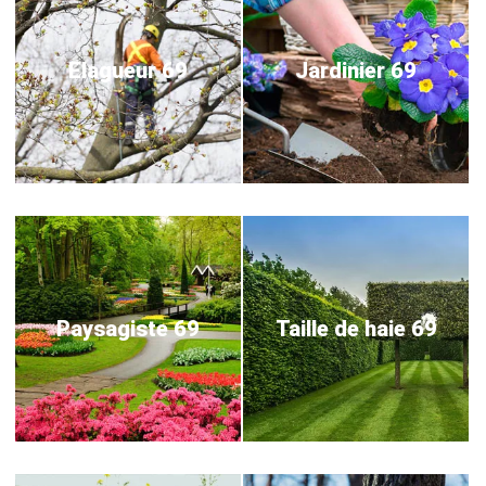
Elagueur 69
Jardinier 69
Paysagiste 69
Taille de haie 69