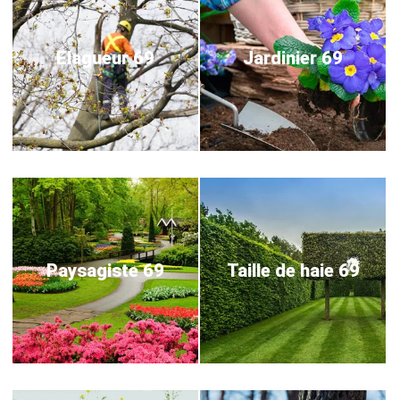
Elagueur 69
Jardinier 69
Paysagiste 69
Taille de haie 69