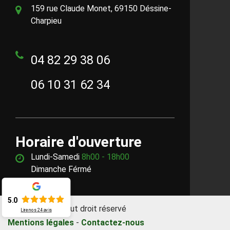
159 rue Claude Monet, 69150 Déssine-
Charpieu
04 82 29 38 06
06 10 31 62 34
Horaire d'ouverture
Lundi-Samedi
8h00 - 18h00
Dimanche Férmé
5.0
©2018 - 2026 Tout droit réservé
Lire nos
24
avis
Mentions légales
-
Contactez-nous