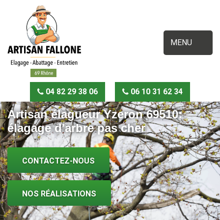
MENU
04 82 29 38 06
06 10 31 62 34
Artisan élagueur Yzeron 69510:
élagage d'arbre pas cher
CONTACTEZ-NOUS
NOS RÉALISATIONS