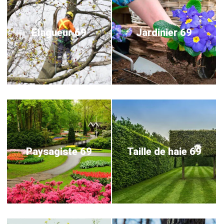
Elagueur 69
Jardinier 69
Paysagiste 69
Taille de haie 69