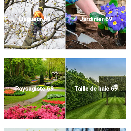
Elagueur 69
Jardinier 69
Paysagiste 69
Taille de haie 69