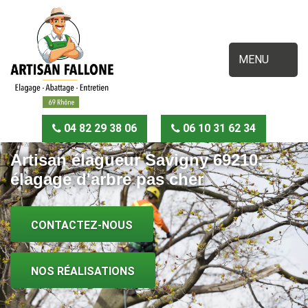
MENU
04 82 29 38 06
06 10 31 62 34
Artisan élagueur Savigny 69210:
élagage d'arbre pas cher
CONTACTEZ-NOUS
NOS RÉALISATIONS