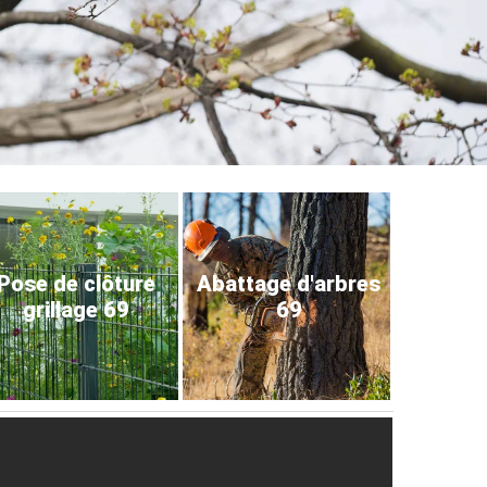
Pose de clôture
Abattage d'arbres
grillage 69
69