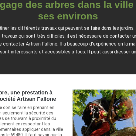
gage des arbres dans la ville 
ses environs
r les différents travaux qui peuvent se faire dans les jardins. 
 travaux qui sont très difficiles, il est nécessaire de contacter u
contacter Artisan Fallone. Il a beaucoup d'expérience en la mati
 sont intéressants et accessibles à tous. Il peut aussi dresser un
bre, une prestation à
société Artisan Fallone
e doit se faire en prenant en
n seulement la sécurité des
es se trouvant à proximité du
alement en respectant les
ementaires appliquer dans la ville
ns le 69480 . Il faut savoir que la