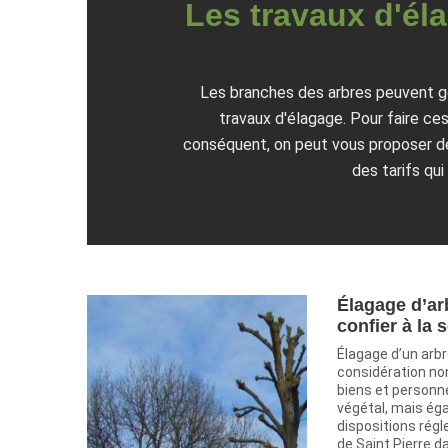
Les travaux d'éla
Les branches des arbres peuvent gêne
travaux d'élagage. Pour faire ces
conséquent, on peut vous proposer de 
des tarifs qui
Élagage d’ar
confier à la 
Élagage d’un arbr
considération no
biens et personn
végétal, mais ég
dispositions régl
de Saint Pierre da