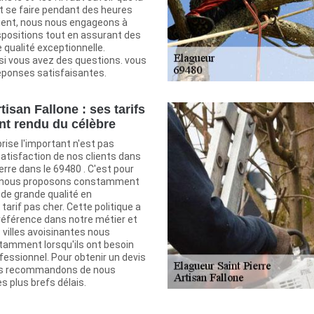
t se faire pendant des heures
lient, nous nous engageons à
spositions tout en assurant des
 qualité exceptionnelle.
i vous avez des questions. vous
éponses satisfaisantes.
tisan Fallone : ses tarifs
ont rendu du célèbre
rise l'important n'est pas
 satisfaction de nos clients dans
Pierre dans le 69480 . C'est pour
e nous proposons constamment
 de grande qualité en
tarif pas cher. Cette politique a
 référence dans notre métier et
 villes avoisinantes nous
amment lorsqu'ils ont besoin
fessionnel. Pour obtenir un devis
ous recommandons de nous
s plus brefs délais.