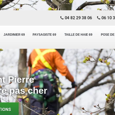
04 82 29 38 06
06 10 3
JARDINIER 69
PAYSAGISTE 69
TAILLE DE HAIE 69
POSE DE
t Pierre
re pas cher
TIONS