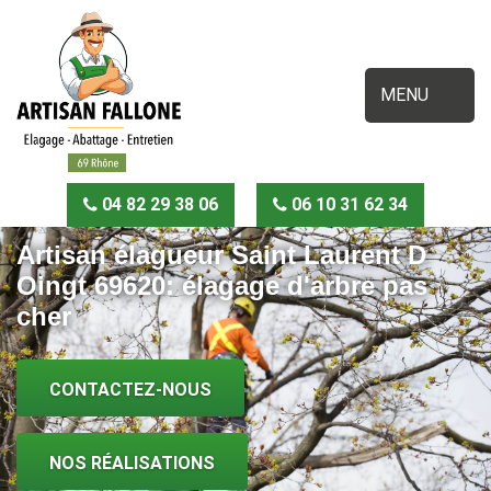
MENU
04 82 29 38 06
06 10 31 62 34
Artisan élagueur Saint Laurent D
Oingt 69620: élagage d'arbre pas
cher
CONTACTEZ-NOUS
NOS RÉALISATIONS