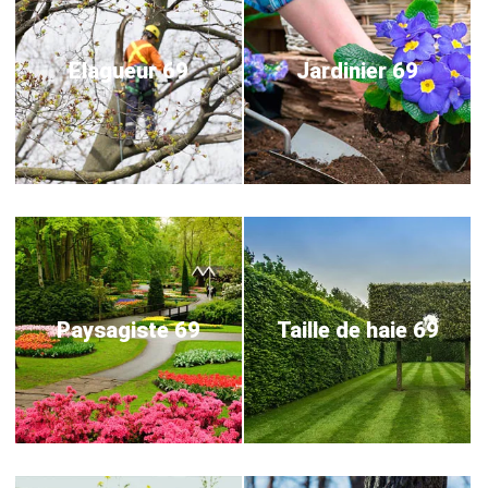
Elagueur 69
Jardinier 69
Paysagiste 69
Taille de haie 69