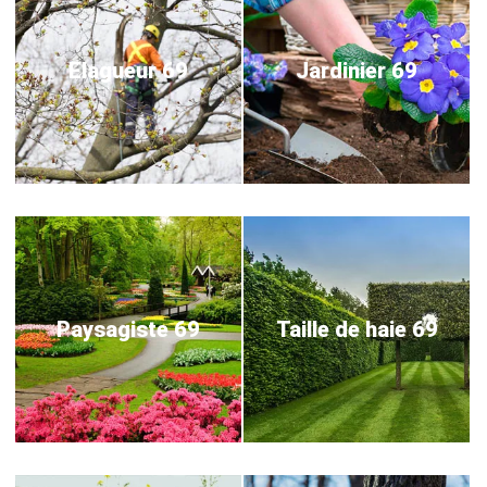
Elagueur 69
Jardinier 69
Paysagiste 69
Taille de haie 69