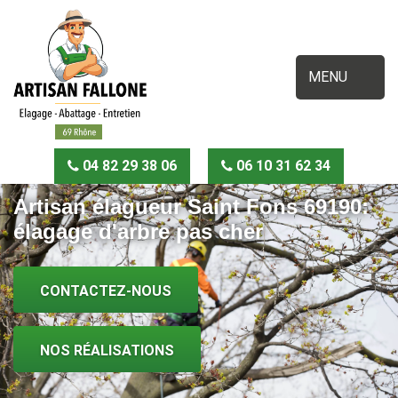
MENU
04 82 29 38 06
06 10 31 62 34
Artisan élagueur Saint Fons 69190:
élagage d'arbre pas cher
CONTACTEZ-NOUS
NOS RÉALISATIONS