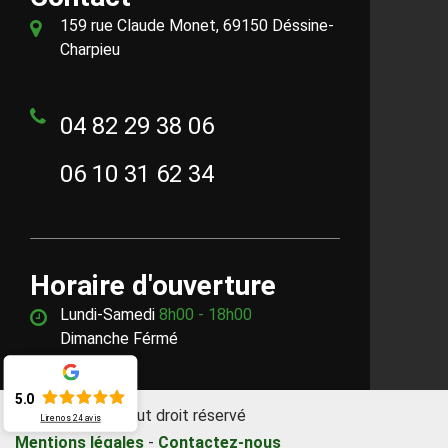
159 rue Claude Monet, 69150 Déssine-
Charpieu
04 82 29 38 06
06 10 31 62 34
Horaire d'ouverture
Lundi-Samedi
8h00 - 18h00
Dimanche Férmé
5.0
©2018 - 2026 Tout droit réservé
Lire nos
24
avis
Mentions légales
-
Contactez-nous