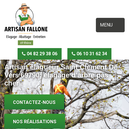
MENU
04 82 29 38 06
06 10 31 62 34
Artisan élagueur Saint Clement De
Vers 69790: élagage d'arbre pas
cher
CONTACTEZ-NOUS
NOS RÉALISATIONS