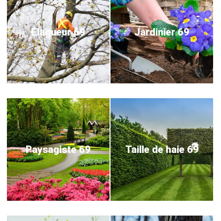
Elagueur 69
Jardinier 69
Paysagiste 69
Taille de haie 69