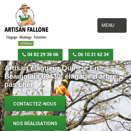
MENU
04 82 29 38 06
06 10 31 62 34
Artisan élagueur Quincie En
Beaujolais 69430: élagage d'arbre
pas cher
CONTACTEZ-NOUS
NOS RÉALISATIONS