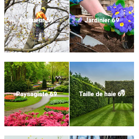
Elagueur 69
Jardinier 69
Paysagiste 69
Taille de haie 69