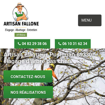
MENU
04 82 29 38 06
06 10 31 62 34
Artisan élagueur Pusignan 69330:
élagage d'arbre pas cher
CONTACTEZ-NOUS
NOS RÉALISATIONS