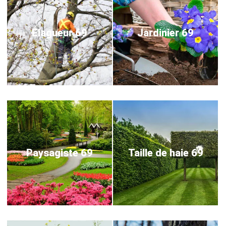
Elagueur 69
Jardinier 69
Paysagiste 69
Taille de haie 69