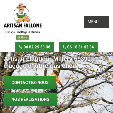
MENU
04 82 29 38 06
06 10 31 62 34
Artisan élagueur Millery 69390:
élagage d'arbre pas cher
CONTACTEZ-NOUS
NOS RÉALISATIONS