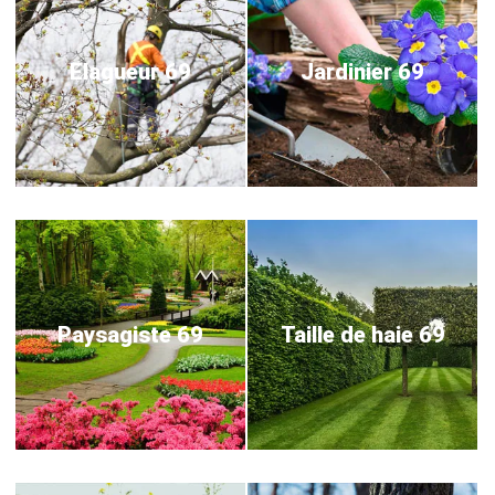
Elagueur 69
Jardinier 69
Paysagiste 69
Taille de haie 69