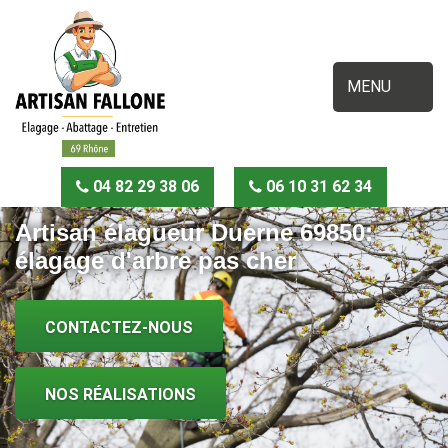
MENU
04 82 29 38 06
06 10 31 62 34
Artisan élagueur Duerne 69850:
élagage d'arbre pas cher
CONTACTEZ-NOUS
NOS RÉALISATIONS