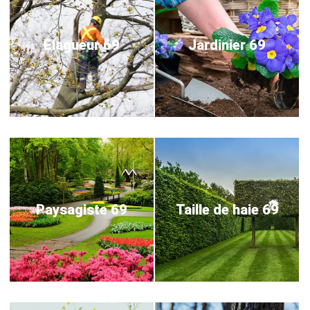
Elagueur 69
Jardinier 69
Paysagiste 69
Taille de haie 69