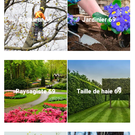
Elagueur 69
Jardinier 69
Paysagiste 69
Taille de haie 69