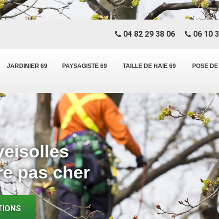
04 82 29 38 06
06 10 3
JARDINIER 69
PAYSAGISTE 69
TAILLE DE HAIE 69
POSE DE
veisolles
re pas cher
TIONS