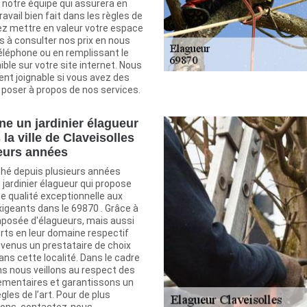
notre équipe qui assurera en
vail bien fait dans les règles de
ulez mettre en valeur votre espace
as à consulter nos prix en nous
éléphone ou en remplissant le
ible sur votre site internet. Nous
t joignable si vous avez des
 poser à propos de nos services.
ne un jardinier élagueur
la ville de Claveisolles
eurs années
ché depuis plusieurs années
ardinier élagueur qui propose
e qualité exceptionnelle aux
exigeants dans le 69870 . Grâce à
posée d'élagueurs, mais aussi
erts en leur domaine respectif
enus un prestataire de choix
dans cette localité. Dans le cadre
ns nous veillons au respect des
lementaires et garantissons un
ègles de l’art. Pour de plus