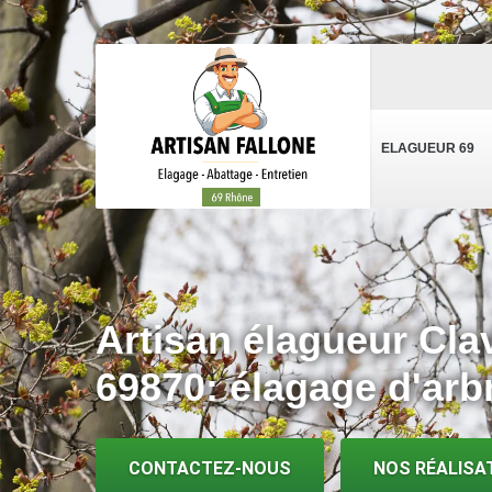
ELAGUEUR 69
Artisan élagueur Cla
69870: élagage d'arb
CONTACTEZ-NOUS
NOS RÉALISA