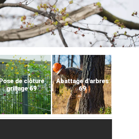
Pose de clôture
Abattage d'arbres
grillage 69
69