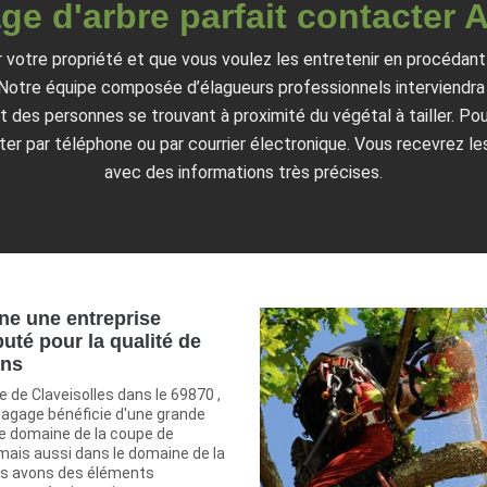
ge d'arbre parfait contacter A
r votre propriété et que vous voulez les entretenir en procédant à
. Notre équipe composée d’élagueurs professionnels interviendra 
et des personnes se trouvant à proximité du végétal à tailler. Po
er par téléphone ou par courrier électronique. Vous recevrez le
avec des informations très précises.
one une entreprise
uté pour la qualité de
ons
le de Claveisolles dans le 69870 ,
lagage bénéficie d'une grande
le domaine de la coupe de
mais aussi dans le domaine de la
ous avons des éléments