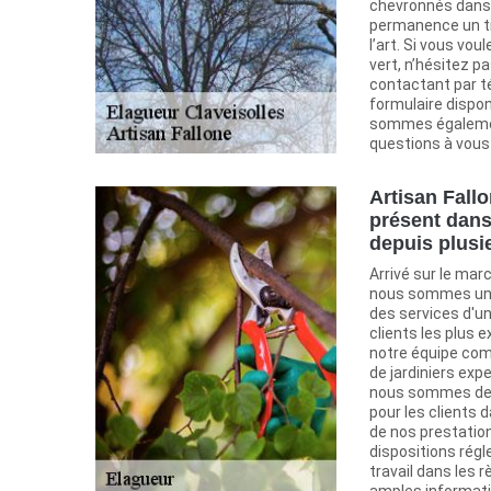
chevronnés dans 
permanence un tra
l’art. Si vous vo
vert, n’hésitez p
contactant par t
formulaire dispon
sommes égalemen
questions à vous
Artisan Fallo
présent dans 
depuis plusi
Arrivé sur le mar
nous sommes un j
des services d'un
clients les plus 
notre équipe com
de jardiniers exp
nous sommes dev
pour les clients 
de nos prestatio
dispositions rég
travail dans les r