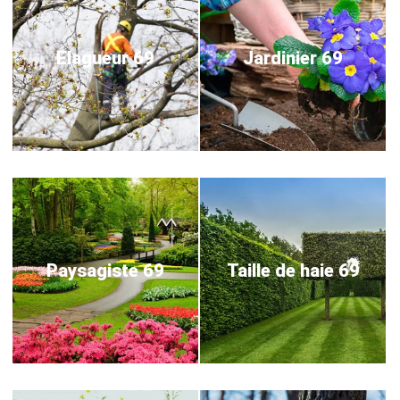
Elagueur 69
Jardinier 69
Paysagiste 69
Taille de haie 69