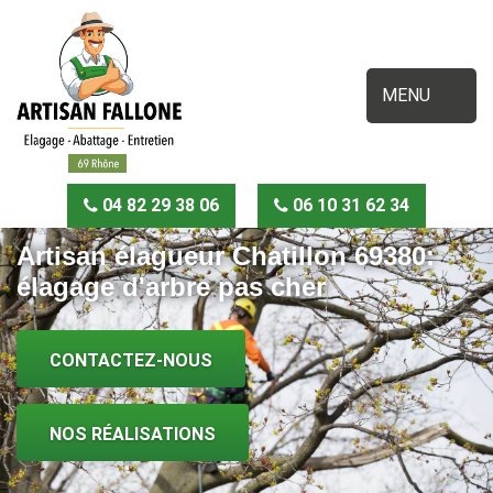
MENU
04 82 29 38 06
06 10 31 62 34
Artisan élagueur Chatillon 69380:
élagage d'arbre pas cher
CONTACTEZ-NOUS
NOS RÉALISATIONS