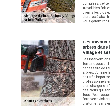
cumulées, cette 
travail bien fait
clients les plus 
d’arbres à abattr
vous garantiront u
Les travaux 
arbres dans 
Village et s
Les interventions
terrains peuvent 
nécessaire de fa
arbres. Comme les 
est très importa
professionnels en
s'en charger et n
des tarifs qui so
tous. Pour recueil
faut venir visiter
gratuit et sans 