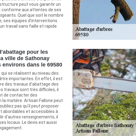
structure peut vous garantir un
 et conforme aux attentes de ses
exigeants. Quel que soit le nombre
e, ses équipes d’interventions
n travail sans faille et rapide.
d'abattage pour les
la ville de Sathonay
es environs dans le 69580
 qui se réalisent au niveau des
être importantes. En effet, il est
ire des travaux d'abattage des
travaux sont très difficiles, il
nt de contacter des
 la matière. Artisan Fallone peut
'oubliez pas qu'il peut proposer
nt abordables et accessibles à
lir d'autres renseignements, il
 ses locaux. Le devis est aussi
engagement.