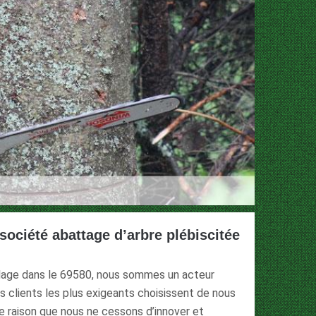
société abattage d’arbre plébiscitée
illage dans le 69580, nous sommes un acteur
s clients les plus exigeants choisissent de nous
le raison que nous ne cessons d’innover et