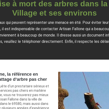
se à mort des arbres dans la
Village et ses environs
ux qui peuvent représenter une menace en été. Pour éviter leur
i, il est indispensable de contacter Artisan Fallone qui a beauc
conviennent à beaucoup de monde. Il dresse aussi un document info
, veuillez le téléphoner directement. Enfin, il respecte les délai
ne, la référence en
attage d’arbre pas cher
uête d‘un prestataire sérieux et
services pas chers en matière
re, vous ne trouverez pas mieux
isan Fallone dans la ville de
 dans le 69580, mais aussi dans
c plusieurs années d’expérience