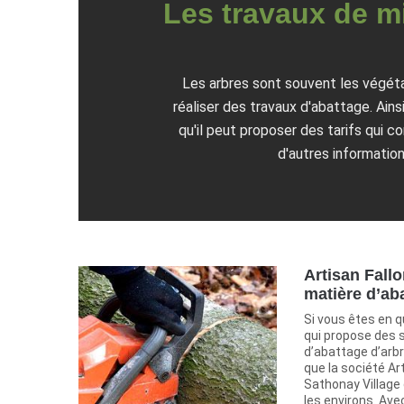
Les travaux de mi
Les arbres sont souvent les végéta
réaliser des travaux d'abattage. Ains
qu'il peut proposer des tarifs qui 
d'autres informations
Artisan Fallo
matière d’ab
Si vous êtes en q
qui propose des 
d’abattage d’arb
que la société Art
Sathonay Village
les environs. Ave