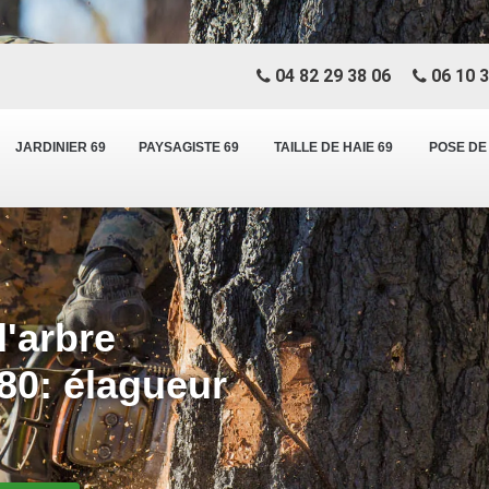
04 82 29 38 06
06 10 3
JARDINIER 69
PAYSAGISTE 69
TAILLE DE HAIE 69
POSE DE
d'arbre
80: élagueur