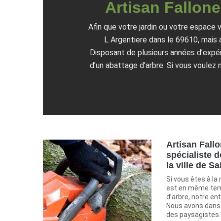
Artisan Fallone,
Afin que votre jardin ou votre espace v
L Argentiere dans le 69610, mais 
Disposant de plusieurs années d’expéri
d’un abattage d’arbre. Si vous voulez 
Artisan Fallo
spécialiste d
la ville de S
Si vous êtes à la
est en même temp
d’arbre, notre ent
Nous avons dans 
des paysagistes 