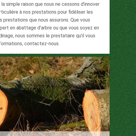
 la simple raison que nous ne cessons d’innover
iculière à nos prestations pour fidéliser les
es prestations que nous assurons. Que vous
xpert en abattage d’arbre ou que vous soyez en
rdinage, nous sommes le prestataire qu’il vous
nformations, contactez-nous.