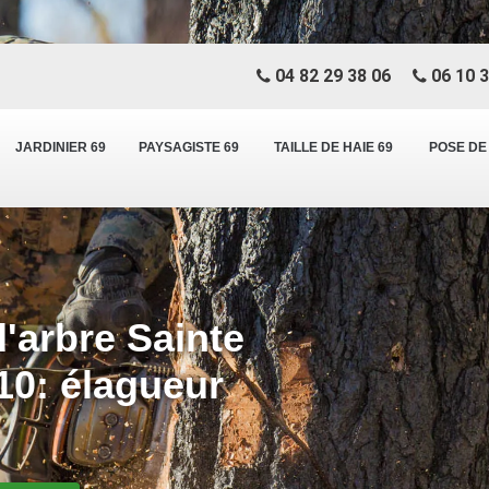
04 82 29 38 06
06 10 3
JARDINIER 69
PAYSAGISTE 69
TAILLE DE HAIE 69
POSE DE
d'arbre Sainte
10: élagueur