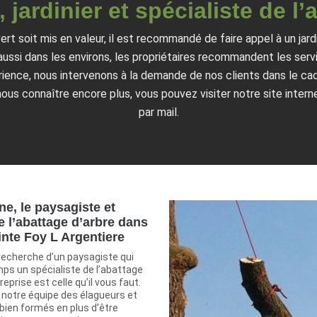
 jardinier et spécialiste de l
ert soit mis en valeur, il est recommandé de faire appel à un jardi
aussi dans les environs, les propriétaires recommandent les serv
ence, nous intervenons à la demande de nos clients dans le cadr
nous connaître encore plus, vous pouvez visiter notre site inte
par mail.
ne, le paysagiste et
e l’abattage d’arbre dans
ainte Foy L Argentiere
 recherche d’un paysagiste qui
s un spécialiste de l’abattage
reprise est celle qu’il vous faut.
notre équipe des élagueurs et
bien formés en plus d’être