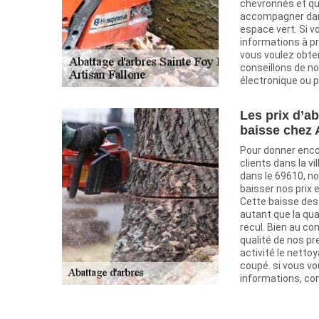
chevronnés et qu
accompagner dans
espace vert. Si v
informations à pr
vous voulez obten
conseillons de no
électronique ou p
Les prix d’a
baisse chez 
Pour donner enco
clients dans la vi
dans le 69610, no
baisser nos prix 
Cette baisse des 
autant que la qua
recul. Bien au co
qualité de nos pr
activité le nettoy
coupé. si vous vo
informations, co