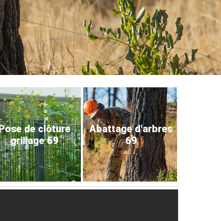
Pose de clôture
Abattage d'arbres
grillage 69
69