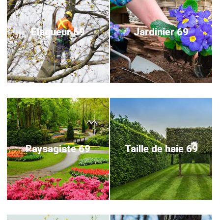
Elagueur 69
Jardinier 69
Paysagiste 69
Taille de haie 69