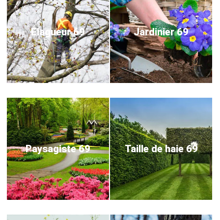
Elagueur 69
Jardinier 69
Paysagiste 69
Taille de haie 69