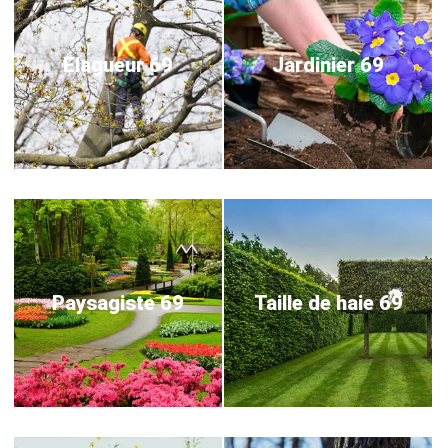
Elagueur 69
Jardinier 69
Paysagiste 69
Taille de haie 69