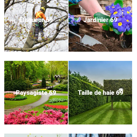
Elagueur 69
Jardinier 69
Paysagiste 69
Taille de haie 69