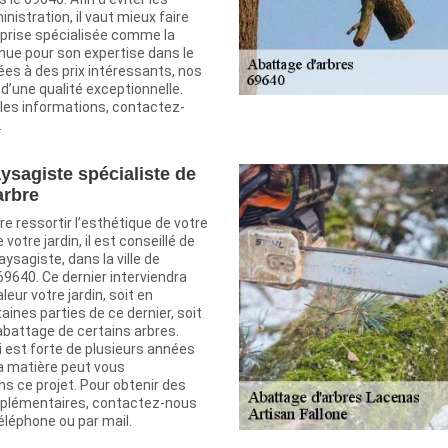
nistration, il vaut mieux faire
eprise spécialisée comme la
nue pour son expertise dans le
es à des prix intéressants, nos
d’une qualité exceptionnelle.
les informations, contactez-
.
aysagiste spécialiste de
arbre
re ressortir l’esthétique de votre
votre jardin, il est conseillé de
aysagiste, dans la ville de
9640. Ce dernier interviendra
eur votre jardin, soit en
nes parties de ce dernier, soit
abattage de certains arbres.
i est forte de plusieurs années
la matière peut vous
 ce projet. Pour obtenir des
pplémentaires, contactez-nous
éléphone ou par mail.