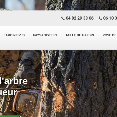
04 82 29 38 06
06 10 3
JARDINIER 69
PAYSAGISTE 69
TAILLE DE HAIE 69
POSE DE
d'arbre
ueur