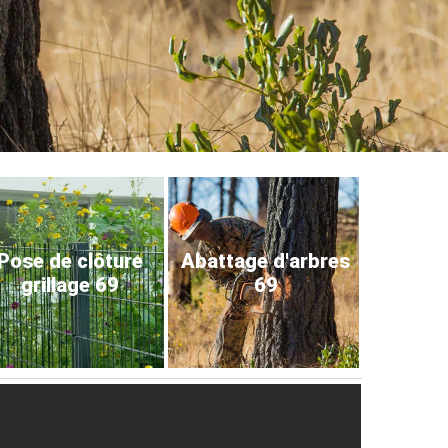
Pose de clôture
Abattage d'arbres
grillage 69
69