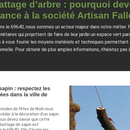
attage d’arbre : pourquoi dev
ance à la société Artisan Fal
ans le 69640, nous sommes un acteur majeur dans notre métier. P
étaires qui projettent de faire de leur jardin un espace vert pa
à vous fournir les moyens matériels et techniques permettant de 
onnelle. Pour obtenir de plus amples informations, n’hésitez pas 
sapin : respectez les
ées dans la ville de
ériodes de fêtes de Noël vous
céder à la décoration d’un sapin
vous devez savoir que cette
’abattage de sapin est
le 69640. Afin d’éviter les