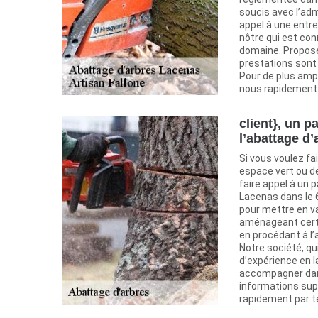
soucis avec l’admi
appel à une entr
nôtre qui est con
domaine. Proposé
prestations sont 
Pour de plus amp
nous rapidement
client}, un p
l’abattage d’
Si vous voulez fai
espace vert ou de 
faire appel à un p
Lacenas dans le 6
pour mettre en val
aménageant certai
en procédant à l’
Notre société, qu
d’expérience en 
accompagner dans
informations su
rapidement par t