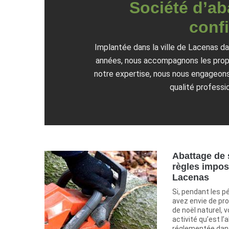
Société d’ab
confi
Implantée dans la ville de Lacenas d
années, nous accompagnons les propri
notre expertise, nous nous engageons 
qualité professi
Abattage de 
règles impos
Lacenas
Si, pendant les p
avez envie de pro
de noël naturel, 
activité qu’est l
réglementée dans 