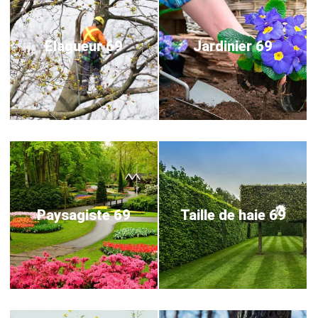
Elagueur 69
Jardinier 69
Paysagiste 69
Taille de haie 69