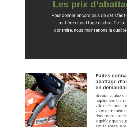
Les prix d’abatt
Pour donner encore plus de satisfaction
matière d’abattage d’arbre. Cette b
contraire, nous maintenons la qualité
Faites conna
abattage d’a
en demandan
Si vous voulez co
appliquons en ma
ville de Fleurie d
vous demandiez u
document est éta
signifiez que vou
est toujours la rè