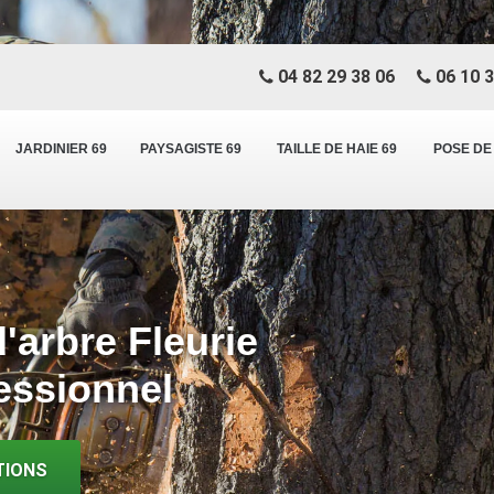
04 82 29 38 06
06 10 3
JARDINIER 69
PAYSAGISTE 69
TAILLE DE HAIE 69
POSE DE
'arbre Fleurie
essionnel
TIONS