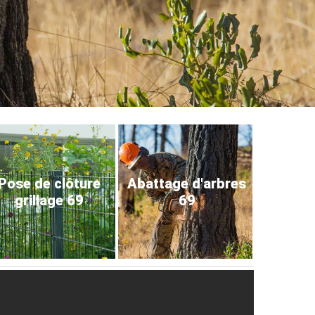
Pose de clôture
Abattage d'arbres
grillage 69
69