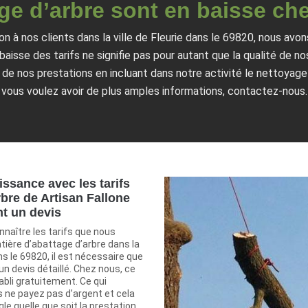
age d’arbre sont en baisse che
 à nos clients dans la ville de Fleurie dans le 69820, nous avons
aisse des tarifs ne signifie pas pour autant que la qualité de no
 de nos prestations en incluant dans notre activité le nettoyage d
vous voulez avoir de plus amples informations, contactez-nous.
issance avec les tarifs
rbre de Artisan Fallone
t un devis
nnaître les tarifs que nous
tière d’abattage d’arbre dans la
ans le 69820, il est nécessaire que
n devis détaillé. Chez nous, ce
bli gratuitement. Ce qui
s ne payez pas d’argent et cela
gle quelle que soit la prestation