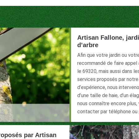
Artisan Fallone, jard
d’arbre
Afin que votre jardin ou votr
recommandé de faire appel à 
le 69320, mais aussi dans le
services proposés par notre
d’expérience, nous interven
d’une taille de haie, d’un él
nous connaître encore plus, 
contacter par téléphone ou p
roposés par Artisan