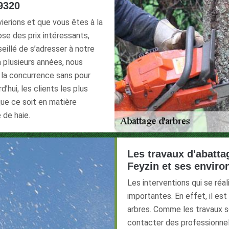
69320
vierions et que vous êtes à la
se des prix intéressants,
seillé de s’adresser à notre
 a plusieurs années, nous
 la concurrence sans pour
d’hui, les clients les plus
que ce soit en matière
 de haie.
Les travaux d'abattag
Feyzin et ses enviro
Les interventions qui se réa
importantes. En effet, il es
arbres. Comme les travaux son
contacter des professionnels