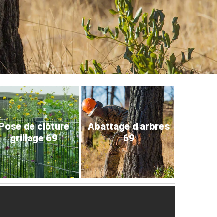
Pose de clôture
Abattage d'arbres
grillage 69
69