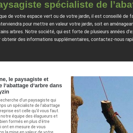
paysagiste spécialiste de l’aba
ique de votre espace vert ou de votre jardin, il est conseillé de fa
nterviendra pour mettre en valeur votre jardin, soit en aménageant
ains arbres. Notre société, qui est forte de plusieurs années d’
 obtenir des informations supplémentaires, contactez-nous rapi
ne, le paysagiste et
e l’abattage d’arbre dans
yzin
 recherche d’un paysagiste qui
s un spécialiste de l’abattage
reprise est celle qu’il vous faut.
notre équipe des élagueurs et
bien formés en plus d’être
i ont en mesure de vous
 la mise en valeur de votre