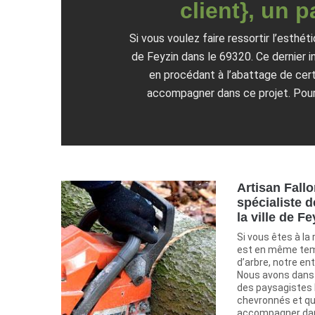
client}, un 
Si vous voulez faire ressortir l’esthét
de Feyzin dans le 69320. Ce dernier i
en procédant à l’abattage de cert
accompagner dans ce projet. Pour
Artisan Fallo
spécialiste d
la ville de Fe
Si vous êtes à la
est en même temp
d’arbre, notre ent
Nous avons dans 
des paysagistes 
chevronnés et qu
accompagner dans