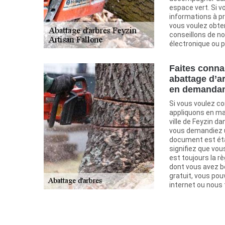
espace vert. Si v
informations à pr
vous voulez obten
conseillons de no
électronique ou p
Faites conna
abattage d’a
en demandan
Si vous voulez co
appliquons en ma
ville de Feyzin da
vous demandiez u
document est éta
signifiez que vou
est toujours la rè
dont vous avez be
gratuit, vous po
internet ou nous 