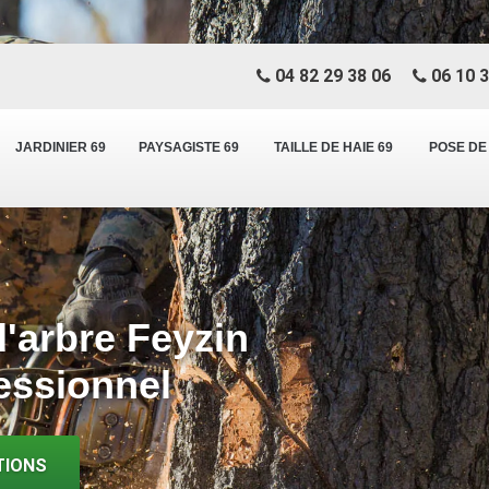
04 82 29 38 06
06 10 3
JARDINIER 69
PAYSAGISTE 69
TAILLE DE HAIE 69
POSE DE
d'arbre Feyzin
essionnel
TIONS