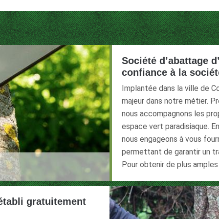
Société d’abattage d
confiance à la sociét
Implantée dans la ville de 
majeur dans notre métier. Pr
nous accompagnons les propri
espace vert paradisiaque. E
nous engageons à vous fourn
permettant de garantir un tra
Pour obtenir de plus amples 
établi gratuitement