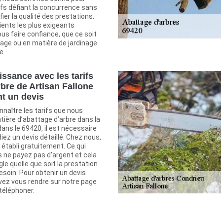
ifs défiant la concurrence sans
ier la qualité des prestations.
lients les plus exigeants
us faire confiance, que ce soit
gage ou en matière de jardinage
e.
issance avec les tarifs
rbre de Artisan Fallone
t un devis
nnaître les tarifs que nous
tière d’abattage d’arbre dans la
dans le 69420, il est nécessaire
ez un devis détaillé. Chez nous,
établi gratuitement. Ce qui
s ne payez pas d’argent et cela
gle quelle que soit la prestation
soin. Pour obtenir un devis
uvez vous rendre sur notre page
téléphoner.