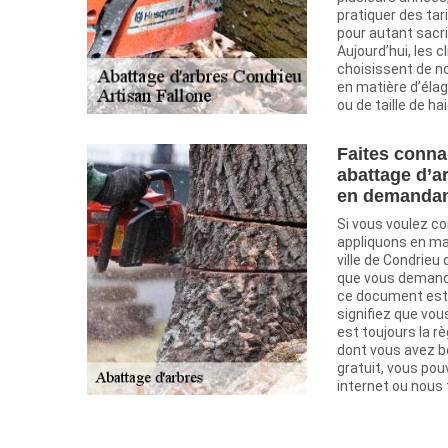
pratiquer des tar
pour autant sacrif
Aujourd’hui, les c
choisissent de no
en matière d’éla
ou de taille de hai
Faites conna
abattage d’a
en demandan
Si vous voulez co
appliquons en ma
ville de Condrieu 
que vous demandi
ce document est 
signifiez que vou
est toujours la rè
dont vous avez be
gratuit, vous po
internet ou nous 