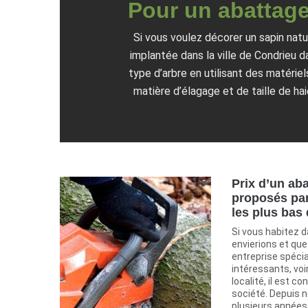
Pour un abattage
Si vous voulez décorer un sapin natu
implantée dans la ville de Condrieu 
type d’arbre en utilisant des matérie
matière d’élagage et de taille de ha
Prix d’un aba
proposés par
les plus bas
Si vous habitez d
envierions et que
entreprise spécia
intéressants, voi
localité, il est c
société. Depuis no
plusieurs année