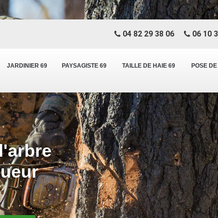
04 82 29 38 06
06 10 3
JARDINIER 69
PAYSAGISTE 69
TAILLE DE HAIE 69
POSE DE
d'arbre
gueur