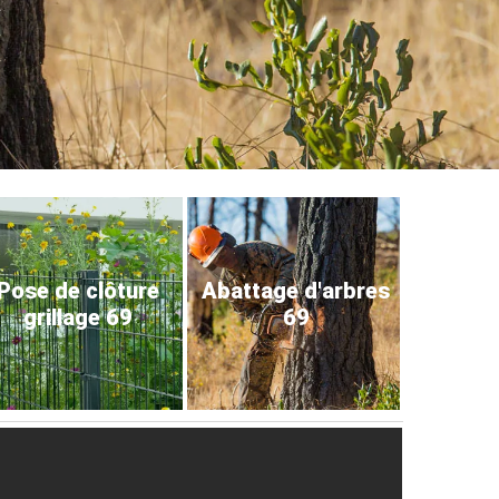
Pose de clôture
Abattage d'arbres
grillage 69
69