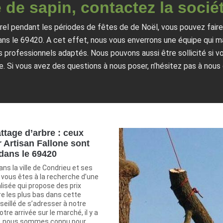
 de sapin, contactez la sociét
rel pendant les périodes de fêtes de de Noël, vous pouvez faire
dans le 69420. A cet effet, nous vous enverrons une équipe qui m
ls professionnels adaptés. Nous pouvons aussi être sollicité si 
ie. Si vous avez des questions à nous poser, n’hésitez pas à nous
ttage d’arbre : ceux
 Artisan Fallone sont
 dans le 69420
ans la ville de Condrieu et ses
 vous êtes à la recherche d’une
lisée qui propose des prix
re les plus bas dans cette
onseillé de s’adresser à notre
tre arrivée sur le marché, il y a
s, nous sommes connu pour