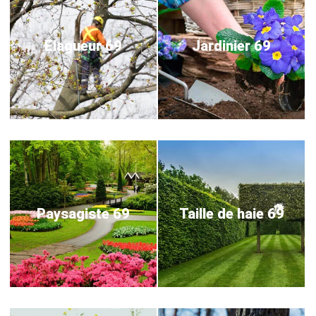
Elagueur 69
Jardinier 69
Paysagiste 69
Taille de haie 69