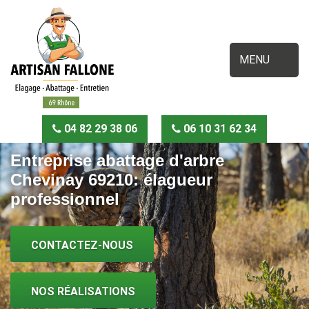
MENU
04 82 29 38 06
06 10 31 62 34
Entreprise abattage d'arbre
Chevinay 69210: élagueur
professionnel
CONTACTEZ-NOUS
NOS RÉALISATIONS