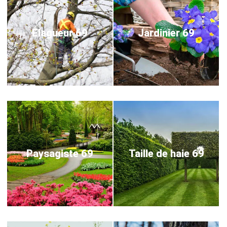
Elagueur 69
Jardinier 69
Paysagiste 69
Taille de haie 69