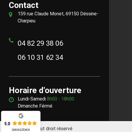
Contact
159 rue Claude Monet, 69150 Déssine-
Charpieu
04 82 29 38 06
06 10 31 62 34
Horaire d'ouverture
Lundi-Samedi
8h00 - 18h00
Dimanche Férmé
5.0
©2018 - 2026 Tout droit réservé
Lire nos
24
avis