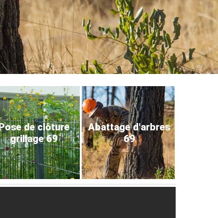
Pose de clôture
Abattage d'arbres
grillage 69
69