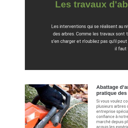
Les travaux d'aba
Les interventions qui se réalisent au n
des arbres. Comme les travaux sont trè
s'en charger et n'oubliez pas qu'il peu
il fau
Abattage d’ar
pratique des
Si vous voulez co
plusieurs arbres 
entreprise spécial
confiance à notre
marché depuis pl
acquis les expér