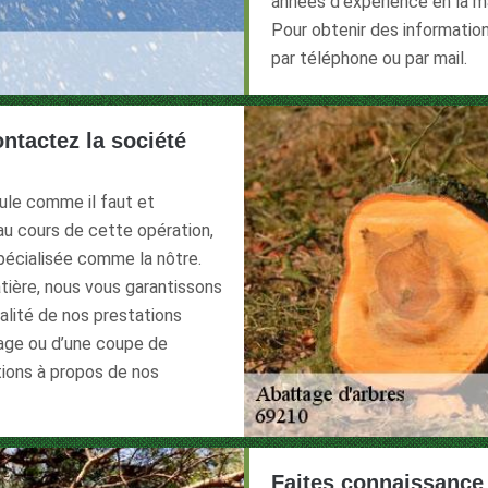
années d’expérience en la m
Pour obtenir des informati
par téléphone ou par mail.
ontactez la société
oule comme il faut et
u cours de cette opération,
spécialisée comme la nôtre.
tière, nous vous garantissons
qualité de nos prestations
tage ou d’une coupe de
tions à propos de nos
Faites connaissance 