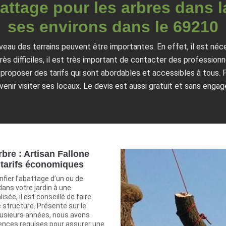
ttage pour les arbres dans la
ses environs dans le 69210
iveau des terrains peuvent être importantes. En effet, il est né
s difficiles, il est très important de contacter des professionn
t proposer des tarifs qui sont abordables et accessibles à tous. 
t venir visiter ses locaux. Le devis est aussi gratuit et sans enga
bre : Artisan Fallone
 tarifs économiques
nfier l’abattage d’un ou de
dans votre jardin à une
isée, il est conseillé de faire
 structure. Présente sur le
usieurs années, nous avons
iences requises pour assurer une