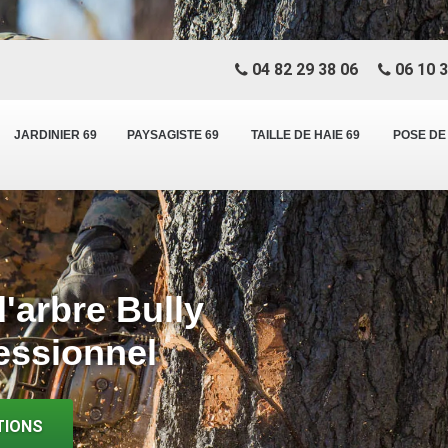
04 82 29 38 06
06 10 3
JARDINIER 69
PAYSAGISTE 69
TAILLE DE HAIE 69
POSE DE
'arbre Bully
essionnel
TIONS