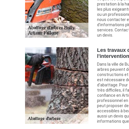
prestation à la h
les plus exigeant
ou un profession
nous contacter en
d’informations p
services. Conta
un devis.
Les travaux 
l'interventio
Dans la ville de B
arbres peuvent d
constructions et 
est nécessaire de
d'abattage. Pour 
très difficiles, il
confiance en Arti
professionnel en l
peut proposer des
accessibles à be
aussi un devis qu
informations que