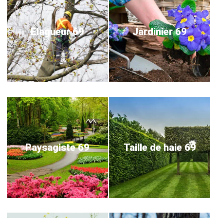
Elagueur 69
Jardinier 69
Paysagiste 69
Taille de haie 69