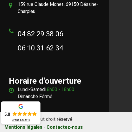
159 rue Claude Monet, 69150 Déssine-
Charpieu
04 82 29 38 06
06 10 31 62 34
Horaire d'ouverture
Lundi-Samedi
8h00 - 18h00
Dimanche Férmé
5.0
©2018 - 2026 Tout droit réservé
Lire nos
24
avis
Mentions légales
-
Contactez-nous