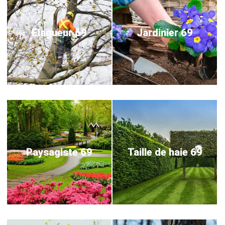
Elagueur 69
Jardinier 69
Paysagiste 69
Taille de haie 69