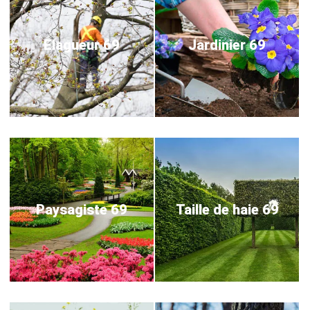
Elagueur 69
Jardinier 69
Paysagiste 69
Taille de haie 69