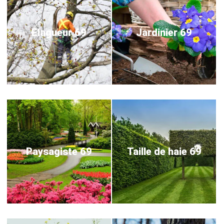
Elagueur 69
Jardinier 69
Paysagiste 69
Taille de haie 69