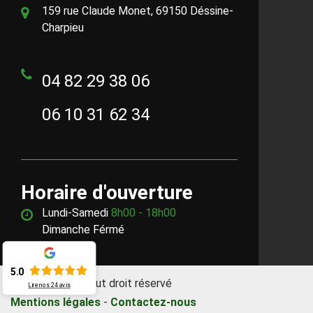
159 rue Claude Monet, 69150 Déssine-
Charpieu
04 82 29 38 06
06 10 31 62 34
Horaire d'ouverture
Lundi-Samedi
8h00 - 18h00
Dimanche Férmé
5.0
©2018 - 2026 Tout droit réservé
Lire nos
24
avis
Mentions légales
-
Contactez-nous