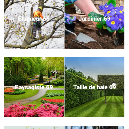
Elagueur 69
Jardinier 69
Paysagiste 69
Taille de haie 69