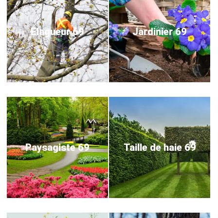
Elagueur 69
Jardinier 69
Paysagiste 69
Taille de haie 69