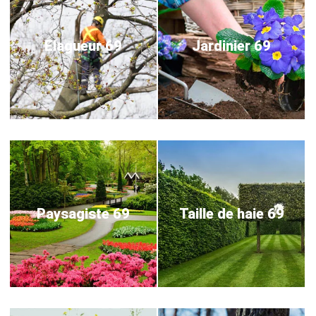
Elagueur 69
Jardinier 69
Paysagiste 69
Taille de haie 69