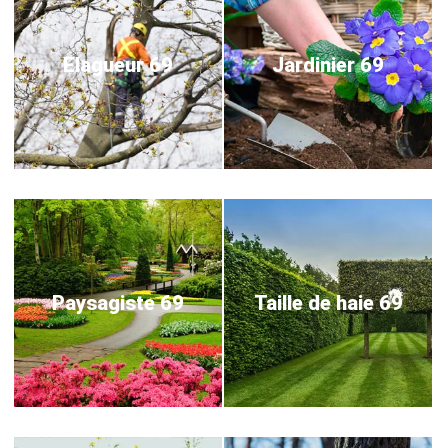
Elagueur 69
Jardinier 69
Paysagiste 69
Taille de haie 69