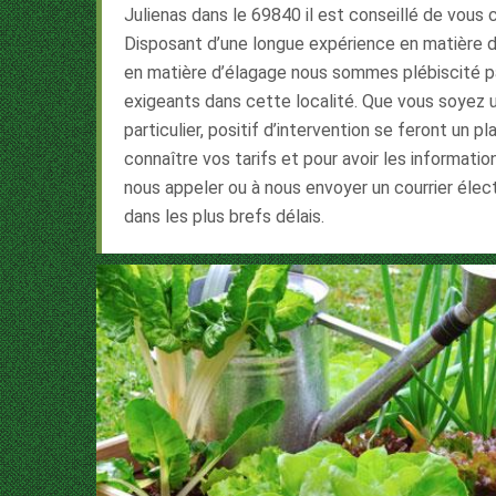
Julienas dans le 69840 il est conseillé de vous
Disposant d’une longue expérience en matière d
en matière d’élagage nous sommes plébiscité par
exigeants dans cette localité. Que vous soyez 
particulier, positif d’intervention se feront un pl
connaître vos tarifs et pour avoir les informatio
nous appeler ou à nous envoyer un courrier éle
dans les plus brefs délais.