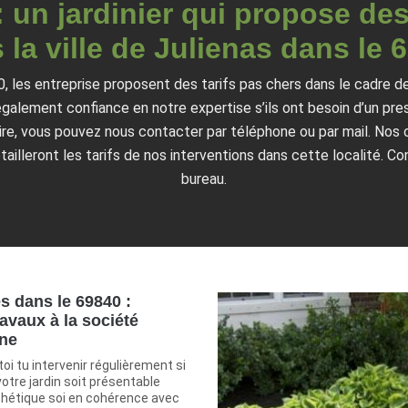
: un jardinier qui propose des
 la ville de Julienas dans le 
40, les entreprise proposent des tarifs pas chers dans le cadre d
t également confiance en notre expertise s’ils ont besoin d’un p
aire, vous pouvez nous contacter par téléphone ou par mail. Nos 
ailleront les tarifs de nos interventions dans cette localité. 
bureau.
es dans le 69840 :
ravaux à la société
one
 toi tu intervenir régulièrement si
otre jardin soit présentable
thétique soi en cohérence avec