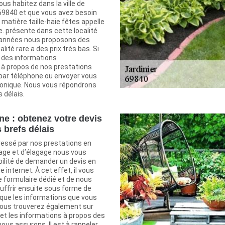
ous habitez dans la ville de
 69840 et que vous avez besoin
 matière taille-haie fêtes appelle
e. présente dans cette localité
 années nous proposons des
lité rare a des prix très bas. Si
r des informations
à propos de nos prestations
ar téléphone ou envoyer vous
tronique. Nous vous répondrons
 délais.
ne : obtenez votre devis
 brefs délais
ressé par nos prestations en
nage et d’élagage nous vous
bilité de demander un devis en
te internet. À cet effet, il vous
le formulaire dédié et de nous
ouffrir ensuite sous forme de
ique les informations que vous
ous trouverez également sur
net les informations à propos des
ous assurons. Il est à rappeler