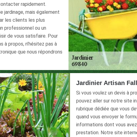
 contacter rapidement.
e jardinage, mais également
 les clients les plus
un professionnel ou un
aisir de vous satisfaire. Pour
ns à propos, n’hésitez pas à
ctronique que nous répondrons
Jardinier Artisan Fa
Si vous voulez un devis à p
pouvez aller sur notre site i
rubrique dédiée que vous deve
quand vous envoyer le formul
informations dont vous avez
prestation. Notre site inter