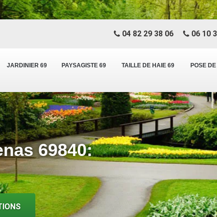
04 82 29 38 06
06 10 3
JARDINIER 69
PAYSAGISTE 69
TAILLE DE HAIE 69
POSE DE
ienas 69840:
TIONS