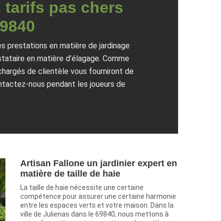
 tarifs pas chers
69840
es prestations en matière de jardinage
restataire en matière d’élagage. Comme
chargés de clientèle vous fourniront de
Contactez-nous pendant les joueurs de
Artisan Fallone un jardinier expert en
matière de taille de haie
La taille de haie nécessite une certaine
compétence pour assurer une certaine harmonie
entre les espaces verts et votre maison. Dans la
ville de Julienas dans le 69840, nous mettons à