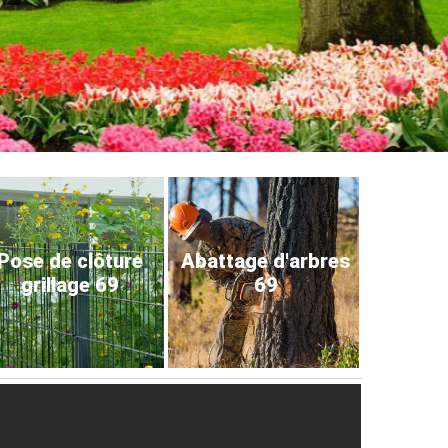
Pose de clôture
Abattage d'arbres
grillage 69
69