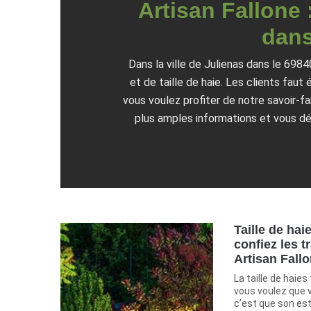
Artisan Fallone 
dans
Dans la ville de Julienas dans le 698
et de taille de haie. Les clients fau
vous voulez profiter de notre savoir-f
plus amples informations et vous dét
Taille de hai
confiez les t
Artisan Fall
La taille de haies
vous voulez que v
c’est que son es