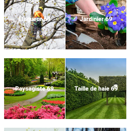
Elagueur 69
Jardinier 69
Paysagiste 69
Taille de haie 69