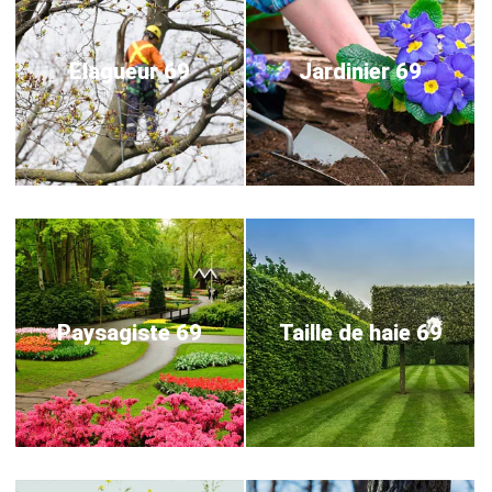
Elagueur 69
Jardinier 69
Paysagiste 69
Taille de haie 69