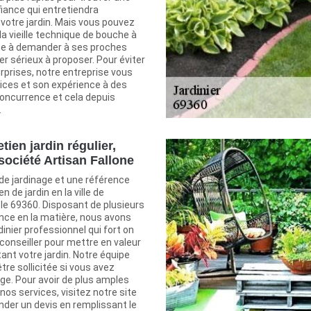
iance qui entretiendra
otre jardin. Mais vous pouvez
la vieille technique de bouche à
iste à demander à ses proches
nier sérieux à proposer. Pour éviter
rprises, notre entreprise vous
ices et son expérience à des
 concurrence et cela depuis
.
tien jardin régulier,
société Artisan Fallone
de jardinage et une référence
n de jardin en la ville de
 69360. Disposant de plusieurs
nce en la matière, nous avons
dinier professionnel qui fort on
conseiller pour mettre en valeur
tant votre jardin. Notre équipe
re sollicitée si vous avez
ge. Pour avoir de plus amples
nos services, visitez notre site
nder un devis en remplissant le