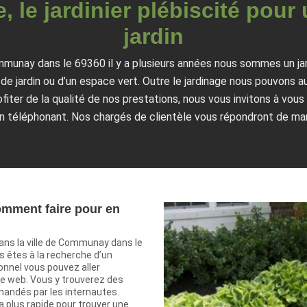
, le jardinier plébiscité pour
jardin
ommunay dans le 69360 il y a plusieurs années nous sommes un jar
 de jardin ou d’un espace vert. Outre le jardinage nous pouvons au
ofiter de la qualité de nos prestations, nous vous invitons à vous
en téléphonant. Nos chargés de clientèle vous répondront de man
comment faire pour en
ans la ville de Communay dans le
s êtes à la recherche d’un
ionnel vous pouvez aller
le web. Vous y trouverez des
mandés par les internautes.
la plus rapide pour trouver une