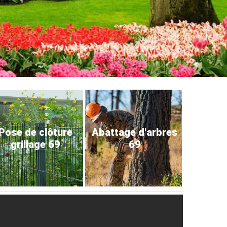
Pose de clôture
Abattage d'arbres
grillage 69
69