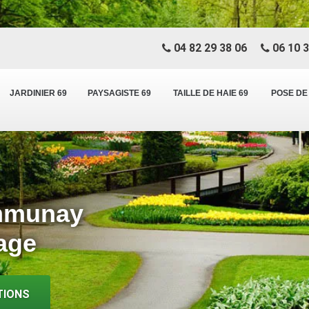
04 82 29 38 06
06 10 3
JARDINIER 69
PAYSAGISTE 69
TAILLE DE HAIE 69
POSE DE
ommunay
age
TIONS