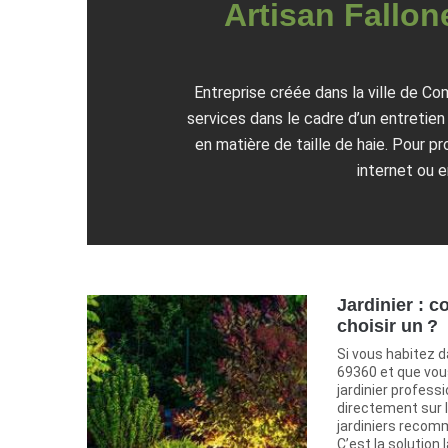
Artisan Fallone
Entreprise créée dans la ville de C
services dans le cadre d’un entretien
en matière de taille de haie. Pour pr
internet ou 
Jardinier : 
choisir un ?
Si vous habitez d
69360 et que vou
jardinier profess
directement sur 
jardiniers recom
C’est la solution 