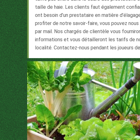
taille de haie. Les clients faut également confia
ont besoin d’un prestataire en matière d’élaga
profiter de notre savoir-faire, vous pouvez nou
par mail. Nos chargés de clientèle vous fournir
informations et vous détailleront les tarifs de 
localité. Contactez-nous pendant les joueurs de