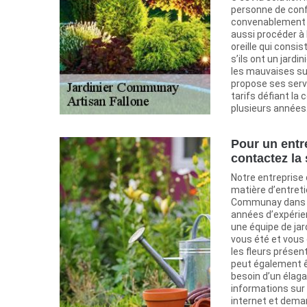
personne de conf
convenablement v
aussi procéder à 
oreille qui cons
s’ils ont un jardi
les mauvaises su
propose ses serv
tarifs défiant la
plusieurs années
Pour un entre
contactez la 
Notre entreprise 
matière d’entretie
Communay dans le
années d’expérie
une équipe de jar
vous été et vous 
les fleurs présen
peut également êt
besoin d’un élaga
informations sur 
internet et dema