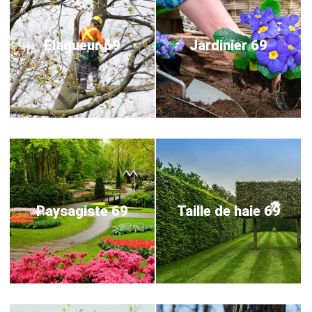
Elagueur 69
Jardinier 69
Paysagiste 69
Taille de haie 69